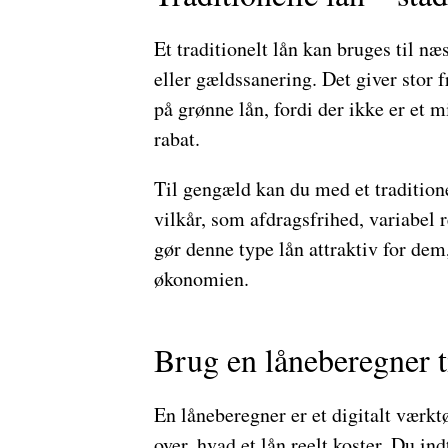
Et traditionelt lån kan bruges til næ
eller gældssanering. Det giver stor 
på grønne lån, fordi der ikke er et 
rabat.
Til gengæld kan du med et traditione
vilkår, som afdragsfrihed, variabel
gør denne type lån attraktiv for dem
økonomien.
Brug en låneberegner t
En låneberegner er et digitalt værkt
over, hvad et lån reelt koster. Du ind