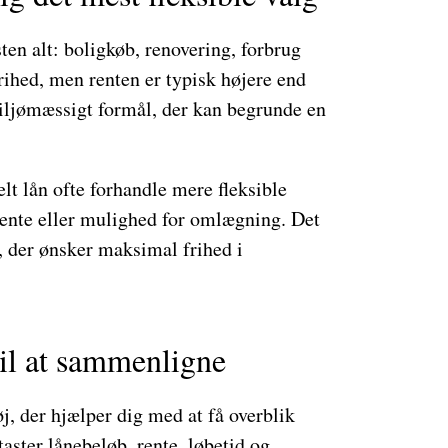
sten alt: boligkøb, renovering, forbrug
frihed, men renten er typisk højere end
miljømæssigt formål, der kan begrunde en
lt lån ofte forhandle mere fleksible
 rente eller mulighed for omlægning. Det
, der ønsker maksimal frihed i
il at sammenligne
øj, der hjælper dig med at få overblik
taster lånebeløb, rente, løbetid og