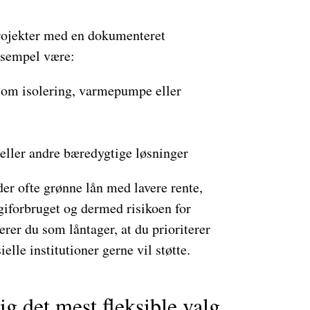
 projekter med en dokumenteret
ksempel være:
som isolering, varmepumpe eller
 eller andre bæredygtige løsninger
der ofte grønne lån med lavere rente,
giforbruget og dermed risikoen for
erer du som låntager, at du prioriterer
lle institutioner gerne vil støtte.
ig det mest fleksible valg