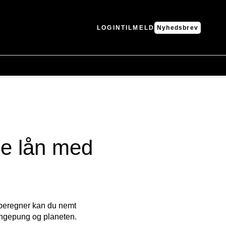
LOGIN
TILMELD
Nyhedsbrev
le lån med
neberegner kan du nemt
pengepung og planeten.