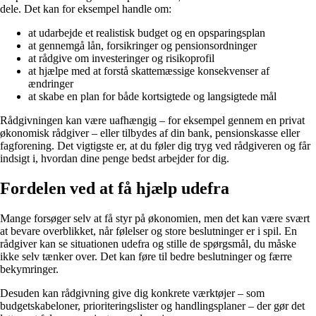
dele. Det kan for eksempel handle om:
at udarbejde et realistisk budget og en opsparingsplan
at gennemgå lån, forsikringer og pensionsordninger
at rådgive om investeringer og risikoprofil
at hjælpe med at forstå skattemæssige konsekvenser af
ændringer
at skabe en plan for både kortsigtede og langsigtede mål
Rådgivningen kan være uafhængig – for eksempel gennem en privat
økonomisk rådgiver – eller tilbydes af din bank, pensionskasse eller
fagforening. Det vigtigste er, at du føler dig tryg ved rådgiveren og får
indsigt i, hvordan dine penge bedst arbejder for dig.
Fordelen ved at få hjælp udefra
Mange forsøger selv at få styr på økonomien, men det kan være svært
at bevare overblikket, når følelser og store beslutninger er i spil. En
rådgiver kan se situationen udefra og stille de spørgsmål, du måske
ikke selv tænker over. Det kan føre til bedre beslutninger og færre
bekymringer.
Desuden kan rådgivning give dig konkrete værktøjer – som
budgetskabeloner, prioriteringslister og handlingsplaner – der gør det