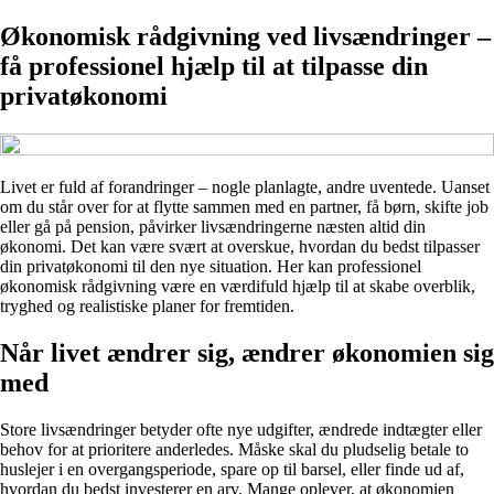
Økonomisk rådgivning ved livsændringer –
få professionel hjælp til at tilpasse din
privatøkonomi
Livet er fuld af forandringer – nogle planlagte, andre uventede. Uanset
om du står over for at flytte sammen med en partner, få børn, skifte job
eller gå på pension, påvirker livsændringerne næsten altid din
økonomi. Det kan være svært at overskue, hvordan du bedst tilpasser
din privatøkonomi til den nye situation. Her kan professionel
økonomisk rådgivning være en værdifuld hjælp til at skabe overblik,
tryghed og realistiske planer for fremtiden.
Når livet ændrer sig, ændrer økonomien sig
med
Store livsændringer betyder ofte nye udgifter, ændrede indtægter eller
behov for at prioritere anderledes. Måske skal du pludselig betale to
huslejer i en overgangsperiode, spare op til barsel, eller finde ud af,
hvordan du bedst investerer en arv. Mange oplever, at økonomien