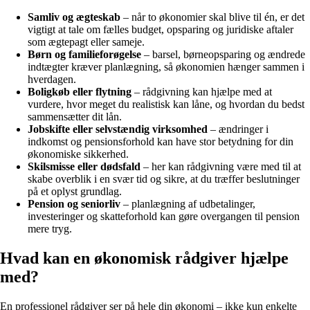
Samliv og ægteskab
– når to økonomier skal blive til én, er det
vigtigt at tale om fælles budget, opsparing og juridiske aftaler
som ægtepagt eller sameje.
Børn og familieforøgelse
– barsel, børneopsparing og ændrede
indtægter kræver planlægning, så økonomien hænger sammen i
hverdagen.
Boligkøb eller flytning
– rådgivning kan hjælpe med at
vurdere, hvor meget du realistisk kan låne, og hvordan du bedst
sammensætter dit lån.
Jobskifte eller selvstændig virksomhed
– ændringer i
indkomst og pensionsforhold kan have stor betydning for din
økonomiske sikkerhed.
Skilsmisse eller dødsfald
– her kan rådgivning være med til at
skabe overblik i en svær tid og sikre, at du træffer beslutninger
på et oplyst grundlag.
Pension og seniorliv
– planlægning af udbetalinger,
investeringer og skatteforhold kan gøre overgangen til pension
mere tryg.
Hvad kan en økonomisk rådgiver hjælpe
med?
En professionel rådgiver ser på hele din økonomi – ikke kun enkelte