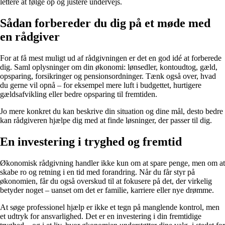
lettere at følge op og justere undervejs.
Sådan forbereder du dig på et møde med
en rådgiver
For at få mest muligt ud af rådgivningen er det en god idé at forberede
dig. Saml oplysninger om din økonomi: lønsedler, kontoudtog, gæld,
opsparing, forsikringer og pensionsordninger. Tænk også over, hvad
du gerne vil opnå – for eksempel mere luft i budgettet, hurtigere
gældsafvikling eller bedre opsparing til fremtiden.
Jo mere konkret du kan beskrive din situation og dine mål, desto bedre
kan rådgiveren hjælpe dig med at finde løsninger, der passer til dig.
En investering i tryghed og fremtid
Økonomisk rådgivning handler ikke kun om at spare penge, men om at
skabe ro og retning i en tid med forandring. Når du får styr på
økonomien, får du også overskud til at fokusere på det, der virkelig
betyder noget – uanset om det er familie, karriere eller nye drømme.
At søge professionel hjælp er ikke et tegn på manglende kontrol, men
et udtryk for ansvarlighed. Det er en investering i din fremtidige