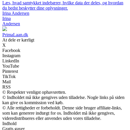
Læs, hvad samtykket indebærer, hvilke data der deles, og hvordan
du bedst beskytter dine oplysninger.
Irina Andersen
Irina
Andersen
PrimaLaan.dk
At dele er kærligt
X
Facebook
Instagram
LinkedIn
YouTube
Pinterest
TikTok
Mail
RSS
© Respekter venligst ophavsretten.
© Indholdet må ikke gengives uden tilladelse. Nogle links på siden
kan give os kommission ved køb.
© Alle rettigheder er forbeholdt. Denne side bruger affiliate-links,
som kan generere indtægt for os. Indholdet må ikke gengives,
videredistribueres eller anvendes uden vores tilladelse.
Indhold
Gratis gaver