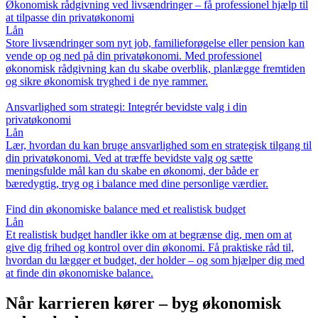
Økonomisk rådgivning ved livsændringer – få professionel hjælp til
at tilpasse din privatøkonomi
Lån
Store livsændringer som nyt job, familieforøgelse eller pension kan
vende op og ned på din privatøkonomi. Med professionel
økonomisk rådgivning kan du skabe overblik, planlægge fremtiden
og sikre økonomisk tryghed i de nye rammer.
Ansvarlighed som strategi: Integrér bevidste valg i din
privatøkonomi
Lån
Lær, hvordan du kan bruge ansvarlighed som en strategisk tilgang til
din privatøkonomi. Ved at træffe bevidste valg og sætte
meningsfulde mål kan du skabe en økonomi, der både er
bæredygtig, tryg og i balance med dine personlige værdier.
Find din økonomiske balance med et realistisk budget
Lån
Et realistisk budget handler ikke om at begrænse dig, men om at
give dig frihed og kontrol over din økonomi. Få praktiske råd til,
hvordan du lægger et budget, der holder – og som hjælper dig med
at finde din økonomiske balance.
Når karrieren kører – byg økonomisk