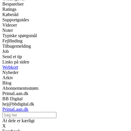
Besparelser
Ratings
Køberåd
Supportguides
Videoer
Noter
Typiske spørgsmål
Fejlfinding
Tilbagemelding
Job
Send et tip
Links på siden
Webkort
Nyheder
Arkiv
Blog
Abonnementsstrøm
PrimaLaan.dk
BB Digital
hej@bbdigital.dk
PrimaLaan.dk
At dele er kærligt
X