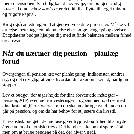
mere i pensionen. Samtidig kan du overveje, om boligen stadig
passer til dine behov – måske er det tid til at flytte til noget mindre
og frigøre kapital.
Brug også anledningen til at genoverveje dine prioriteter. Måske vil
du rejse mere, tage en uddannelse eller bruge penge på oplevelser.
Et opdateret budget hjælper dig med at finde balancen mellem frihed
og ansvar.
Når du nærmer dig pension – planlæg
forud
Overgangen til pension kræver planlægning. Indkomsten ændrer
sig, og det er vigtigt at vide, hvordan din økonomi ser ud, når lønnen
stopper.
Lav et budget, der tager højde for dine forventede indtægter –
pension, ATP, eventuelle investeringer – og sammenhold det med
dine faste udgifter. Overvej, om du skal nedbringe gæld, inden du
går på pension, og om du har behov for at justere din livsstil.
Et realistisk budget i denne fase giver tryghed og frihed til at nyde
årene uden økonomisk stress. Det handler ikke om at spare på alt,
men om at bruge pengene på det, der giver værdi.