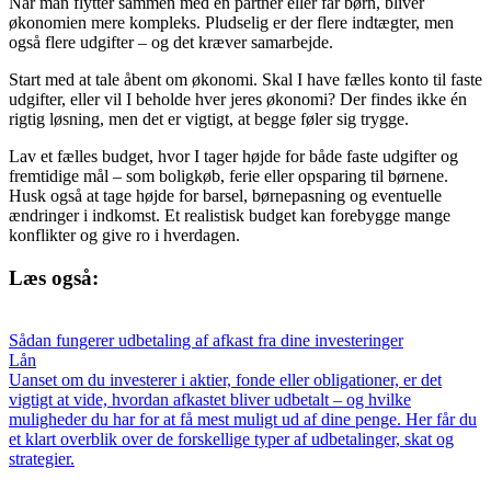
Når man flytter sammen med en partner eller får børn, bliver
økonomien mere kompleks. Pludselig er der flere indtægter, men
også flere udgifter – og det kræver samarbejde.
Start med at tale åbent om økonomi. Skal I have fælles konto til faste
udgifter, eller vil I beholde hver jeres økonomi? Der findes ikke én
rigtig løsning, men det er vigtigt, at begge føler sig trygge.
Lav et fælles budget, hvor I tager højde for både faste udgifter og
fremtidige mål – som boligkøb, ferie eller opsparing til børnene.
Husk også at tage højde for barsel, børnepasning og eventuelle
ændringer i indkomst. Et realistisk budget kan forebygge mange
konflikter og give ro i hverdagen.
Læs også:
Sådan fungerer udbetaling af afkast fra dine investeringer
Lån
Uanset om du investerer i aktier, fonde eller obligationer, er det
vigtigt at vide, hvordan afkastet bliver udbetalt – og hvilke
muligheder du har for at få mest muligt ud af dine penge. Her får du
et klart overblik over de forskellige typer af udbetalinger, skat og
strategier.