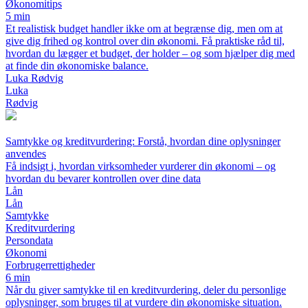
Økonomitips
5 min
Et realistisk budget handler ikke om at begrænse dig, men om at
give dig frihed og kontrol over din økonomi. Få praktiske råd til,
hvordan du lægger et budget, der holder – og som hjælper dig med
at finde din økonomiske balance.
Luka Rødvig
Luka
Rødvig
Samtykke og kreditvurdering: Forstå, hvordan dine oplysninger
anvendes
Få indsigt i, hvordan virksomheder vurderer din økonomi – og
hvordan du bevarer kontrollen over dine data
Lån
Lån
Samtykke
Kreditvurdering
Persondata
Økonomi
Forbrugerrettigheder
6 min
Når du giver samtykke til en kreditvurdering, deler du personlige
oplysninger, som bruges til at vurdere din økonomiske situation.