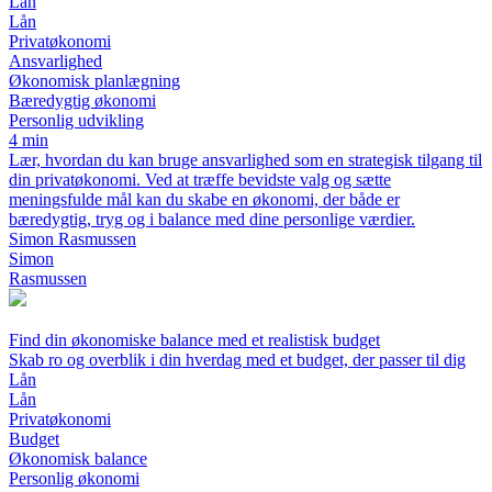
Lån
Lån
Privatøkonomi
Ansvarlighed
Økonomisk planlægning
Bæredygtig økonomi
Personlig udvikling
4 min
Lær, hvordan du kan bruge ansvarlighed som en strategisk tilgang til
din privatøkonomi. Ved at træffe bevidste valg og sætte
meningsfulde mål kan du skabe en økonomi, der både er
bæredygtig, tryg og i balance med dine personlige værdier.
Simon Rasmussen
Simon
Rasmussen
Find din økonomiske balance med et realistisk budget
Skab ro og overblik i din hverdag med et budget, der passer til dig
Lån
Lån
Privatøkonomi
Budget
Økonomisk balance
Personlig økonomi