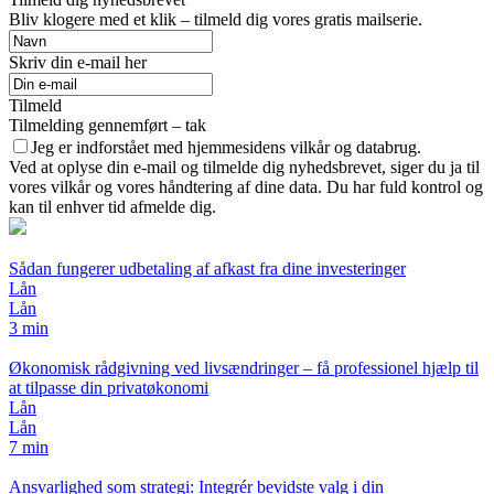
Bliv klogere med et klik – tilmeld dig vores gratis mailserie.
Skriv din e-mail her
Tilmeld
Tilmelding gennemført – tak
Jeg er indforstået med hjemmesidens vilkår og databrug.
Ved at oplyse din e-mail og tilmelde dig nyhedsbrevet, siger du ja til
vores vilkår og vores håndtering af dine data. Du har fuld kontrol og
kan til enhver tid afmelde dig.
Sådan fungerer udbetaling af afkast fra dine investeringer
Lån
Lån
3 min
Økonomisk rådgivning ved livsændringer – få professionel hjælp til
at tilpasse din privatøkonomi
Lån
Lån
7 min
Ansvarlighed som strategi: Integrér bevidste valg i din