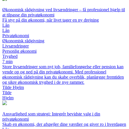
Økonomisk rådgivning ved livsændringer – få professionel hjælp til
at tilpasse din privatøkonomi
Få styr på din økonomi, når livet tager en ny drejning
Lån
Lån
Privatøkonomi
Økonomisk rådgivning
Livsændringer
Personlig økonomi
Tryghed
7 min
Store livsændringer som nyt job, familieforøgelse eller pension kan
vende op og ned på din privatøkonomi. Med professionel
økonomisk rådgivning kan du skabe overblik, planlægge fremtiden
og sikre økonomisk tryghed i de nye rammer.
Tilde Hjelm
Tilde
Hjelm
Ansvarlighed som strategi: Integrér bevidste valg i din
privatøkonomi
Skab en økonomi, der afspejler dine værdier og giver ro i hverdagen