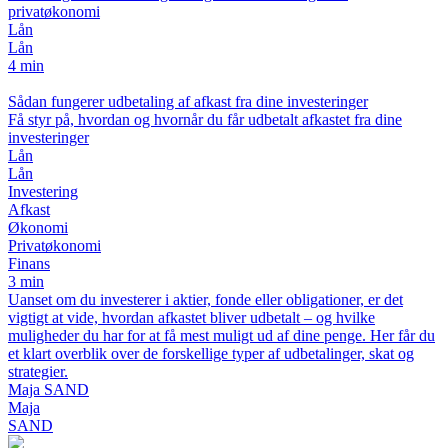
privatøkonomi
Lån
Lån
4 min
Sådan fungerer udbetaling af afkast fra dine investeringer
Få styr på, hvordan og hvornår du får udbetalt afkastet fra dine
investeringer
Lån
Lån
Investering
Afkast
Økonomi
Privatøkonomi
Finans
3 min
Uanset om du investerer i aktier, fonde eller obligationer, er det
vigtigt at vide, hvordan afkastet bliver udbetalt – og hvilke
muligheder du har for at få mest muligt ud af dine penge. Her får du
et klart overblik over de forskellige typer af udbetalinger, skat og
strategier.
Maja SAND
Maja
SAND