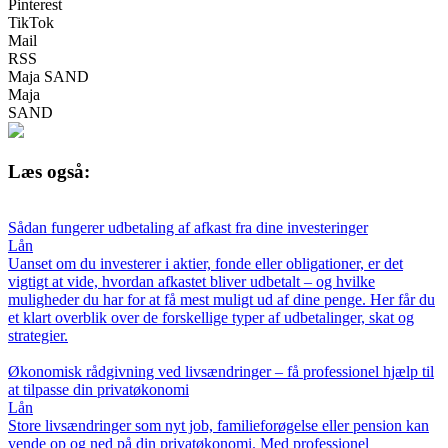
Pinterest
TikTok
Mail
RSS
Maja SAND
Maja
SAND
Læs også:
Sådan fungerer udbetaling af afkast fra dine investeringer
Lån
Uanset om du investerer i aktier, fonde eller obligationer, er det
vigtigt at vide, hvordan afkastet bliver udbetalt – og hvilke
muligheder du har for at få mest muligt ud af dine penge. Her får du
et klart overblik over de forskellige typer af udbetalinger, skat og
strategier.
Økonomisk rådgivning ved livsændringer – få professionel hjælp til
at tilpasse din privatøkonomi
Lån
Store livsændringer som nyt job, familieforøgelse eller pension kan
vende op og ned på din privatøkonomi. Med professionel