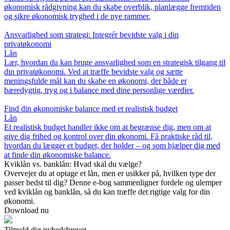
økonomisk rådgivning kan du skabe overblik, planlægge fremtiden
og sikre økonomisk tryghed i de nye rammer.
Ansvarlighed som strategi: Integrér bevidste valg i din
privatøkonomi
Lån
Lær, hvordan du kan bruge ansvarlighed som en strategisk tilgang til
din privatøkonomi. Ved at træffe bevidste valg og sætte
meningsfulde mål kan du skabe en økonomi, der både er
bæredygtig, tryg og i balance med dine personlige værdier.
Find din økonomiske balance med et realistisk budget
Lån
Et realistisk budget handler ikke om at begrænse dig, men om at
give dig frihed og kontrol over din økonomi. Få praktiske råd til,
hvordan du lægger et budget, der holder – og som hjælper dig med
at finde din økonomiske balance.
Kviklån vs. banklån: Hvad skal du vælge?
Overvejer du at optage et lån, men er usikker på, hvilken type der
passer bedst til dig? Denne e-bog sammenligner fordele og ulemper
ved kviklån og banklån, så du kan træffe det rigtige valg for din
økonomi.
Download nu
Tilmeld dig nyhedsbrevet