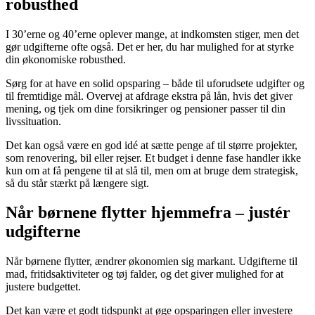
robusthed
I 30’erne og 40’erne oplever mange, at indkomsten stiger, men det
gør udgifterne ofte også. Det er her, du har mulighed for at styrke
din økonomiske robusthed.
Sørg for at have en solid opsparing – både til uforudsete udgifter og
til fremtidige mål. Overvej at afdrage ekstra på lån, hvis det giver
mening, og tjek om dine forsikringer og pensioner passer til din
livssituation.
Det kan også være en god idé at sætte penge af til større projekter,
som renovering, bil eller rejser. Et budget i denne fase handler ikke
kun om at få pengene til at slå til, men om at bruge dem strategisk,
så du står stærkt på længere sigt.
Når børnene flytter hjemmefra – justér
udgifterne
Når børnene flytter, ændrer økonomien sig markant. Udgifterne til
mad, fritidsaktiviteter og tøj falder, og det giver mulighed for at
justere budgettet.
Det kan være et godt tidspunkt at øge opsparingen eller investere