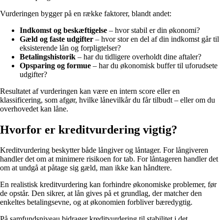
Vurderingen bygger på en række faktorer, blandt andet:
Indkomst og beskæftigelse
– hvor stabil er din økonomi?
Gæld og faste udgifter
– hvor stor en del af din indkomst går til
eksisterende lån og forpligtelser?
Betalingshistorik
– har du tidligere overholdt dine aftaler?
Opsparing og formue
– har du økonomisk buffer til uforudsete
udgifter?
Resultatet af vurderingen kan være en intern score eller en
klassificering, som afgør, hvilke lånevilkår du får tilbudt – eller om du
overhovedet kan låne.
Hvorfor er kreditvurdering vigtig?
Kreditvurdering beskytter både långiver og låntager. For långiveren
handler det om at minimere risikoen for tab. For låntageren handler det
om at undgå at påtage sig gæld, man ikke kan håndtere.
En realistisk kreditvurdering kan forhindre økonomiske problemer, før
de opstår. Den sikrer, at lån gives på et grundlag, der matcher den
enkeltes betalingsevne, og at økonomien forbliver bæredygtig.
På samfundsniveau bidrager kreditvurdering til stabilitet i det