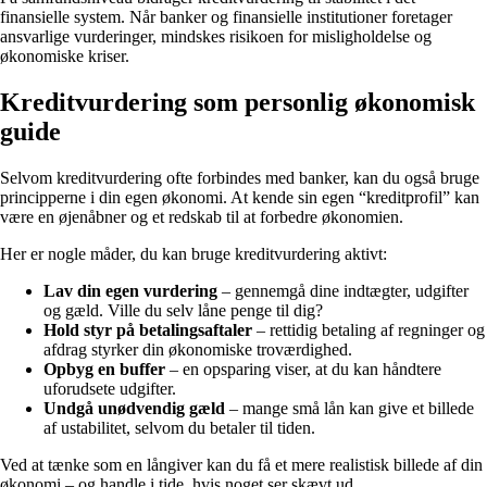
finansielle system. Når banker og finansielle institutioner foretager
ansvarlige vurderinger, mindskes risikoen for misligholdelse og
økonomiske kriser.
Kreditvurdering som personlig økonomisk
guide
Selvom kreditvurdering ofte forbindes med banker, kan du også bruge
principperne i din egen økonomi. At kende sin egen “kreditprofil” kan
være en øjenåbner og et redskab til at forbedre økonomien.
Her er nogle måder, du kan bruge kreditvurdering aktivt:
Lav din egen vurdering
– gennemgå dine indtægter, udgifter
og gæld. Ville du selv låne penge til dig?
Hold styr på betalingsaftaler
– rettidig betaling af regninger og
afdrag styrker din økonomiske troværdighed.
Opbyg en buffer
– en opsparing viser, at du kan håndtere
uforudsete udgifter.
Undgå unødvendig gæld
– mange små lån kan give et billede
af ustabilitet, selvom du betaler til tiden.
Ved at tænke som en långiver kan du få et mere realistisk billede af din
økonomi – og handle i tide, hvis noget ser skævt ud.