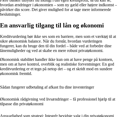
Flere banker tilbyder nu indsigt i din egen kreditprofil, så du kan se,
hvordan ændringer i økonomien – som ny gæld eller højere indkomst –
påvirker din score. Det giver mulighed for at tage mere informerede
beslutninger.
En ansvarlig tilgang til lån og økonomi
Kreditvurdering bør ikke ses som en barriere, men som et værktøj til at
sikre økonomisk balance. Når du forstår, hvordan vurderingen
fungerer, kan du bruge den til din fordel – både ved at forbedre dine
lånemuligheder og ved at skabe en mere robust privatøkonomi.
Økonomisk stabilitet handler ikke kun om at have penge på kontoen,
men om at have kontrol, overblik og realistiske forventninger. En god
kreditvurdering er et tegn på netop det – og et skridt mod en sundere
økonomisk fremtid.
Sådan fungerer udbetaling af afkast fra dine investeringer
Økonomisk rådgivning ved livsændringer – få professionel hjælp til at
tilpasse din privatøkonomi
Ansvarlighed som strategi: Integrér bevidste valg i din privatøkonomi